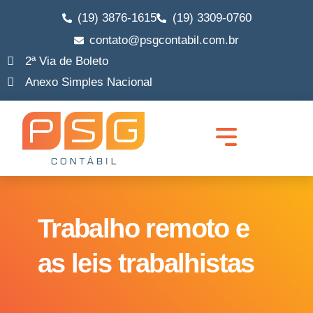
(19) 3876-1615
(19) 3309-0760
contato@psgcontabil.com.br
2ª Via de Boleto
Anexo Simples Nacional
Quem Somos
Abrir Empresa
Migrar MEI para ME
Legalização de Empresa
Trocar de Contador
Lucro Real e Presumido
Consultoria Empresarial
Trabalho remoto e
as leis trabalhistas