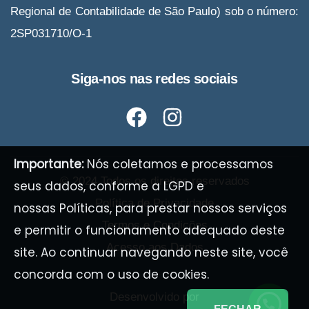
Regional de Contabilidade de São Paulo) sob o número:
2SP031710/O-1
Siga-nos nas redes sociais
Importante:
Nós coletamos e processamos
© 2024 Todos os direitos reservados
seus dados, conforme a LGPD e
Política de Privacidade
nossas
Políticas
, para prestar nossos serviços
Termos e Condições
e permitir o funcionamento adequado deste
Acesso aos Dados
site. Ao continuar navegando neste site, você
concorda com o uso de cookies.
Desenvolvido por