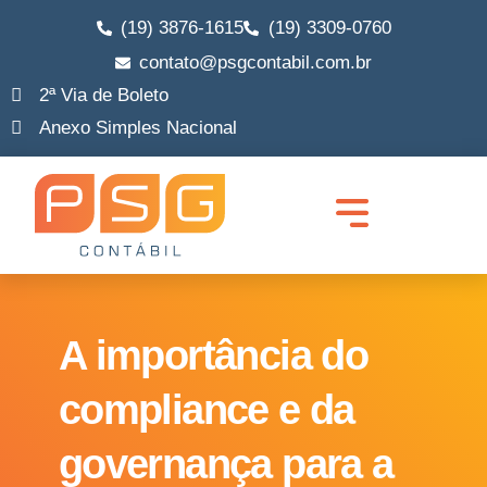
(19) 3876-1615
(19) 3309-0760
contato@psgcontabil.com.br
2ª Via de Boleto
Anexo Simples Nacional
Quem Somos
Abrir Empresa
Migrar MEI para ME
Legalização de Empresa
Trocar de Contador
Lucro Real e Presumido
Consultoria Empresarial
A importância do
compliance e da
governança para a