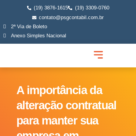
(19) 3876-1615
(19) 3309-0760
contato@psgcontabil.com.br
2ª Via de Boleto
Anexo Simples Nacional
Quem Somos
Abrir Empresa
Migrar MEI para ME
Legalização de Empresa
Trocar de Contador
Lucro Real e Presumido
Consultoria Empresarial
A importância da
alteração contratual
para manter sua
empresa em