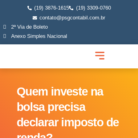
(19) 3876-1615
(19) 3309-0760
contato@psgcontabil.com.br
2ª Via de Boleto
Anexo Simples Nacional
Quem Somos
Abrir Empresa
Migrar MEI para ME
Legalização de Empresa
Trocar de Contador
Lucro Real e Presumido
Consultoria Empresarial
Quem investe na
bolsa precisa
declarar imposto de
renda?