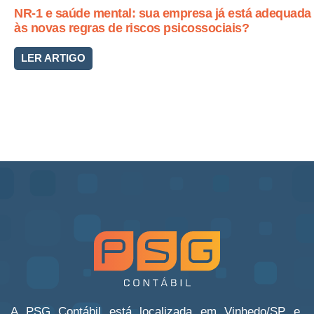
NR-1 e saúde mental: sua empresa já está adequada
às novas regras de riscos psicossociais?
LER ARTIGO
A PSG Contábil está localizada em Vinhedo/SP e,