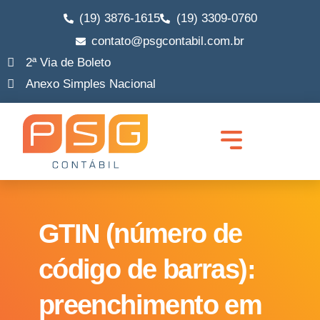
(19) 3876-1615
(19) 3309-0760
contato@psgcontabil.com.br
2ª Via de Boleto
Anexo Simples Nacional
Quem Somos
Abrir Empresa
Migrar MEI para ME
Legalização de Empresa
Trocar de Contador
Lucro Real e Presumido
Consultoria Empresarial
GTIN (número de
código de barras):
preenchimento em